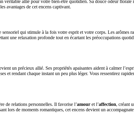
un véritable allié pour votre bien-être quotidien. Sa douce odeur floral
ples avantages de cet encens captivant.
 sensoriel qui stimule à la fois votre esprit et votre corps. Les arômes ra
tant une relaxation profonde tout en écartant les préoccupations quoti
vient un précieux allié. Ses propriétés apaisantes aident à calmer l’espr
uses et rendant chaque instant un peu plus léger. Vous ressentirez rapi
e de relations personnelles. Il favorise l’
amour
et l’
affection
, créant 
isant lors de moments romantiques, cet encens devient un accompagnateur 