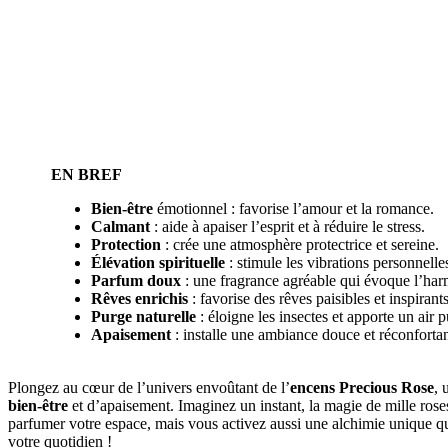
EN BREF
Bien-être
émotionnel : favorise l’amour et la romance.
Calmant
: aide à apaiser l’esprit et à réduire le stress.
Protection
: crée une atmosphère protectrice et sereine.
Élévation spirituelle
: stimule les vibrations personnelle
Parfum doux
: une fragrance agréable qui évoque l’har
Rêves enrichis
: favorise des rêves paisibles et inspirants
Purge naturelle
: éloigne les insectes et apporte un air pu
Apaisement
: installe une ambiance douce et réconfortan
Plongez au cœur de l’univers envoûtant de l’
encens Precious Rose
, 
bien-être
et d’apaisement. Imaginez un instant, la magie de mille rose
parfumer votre espace, mais vous activez aussi une alchimie unique qui
votre quotidien !