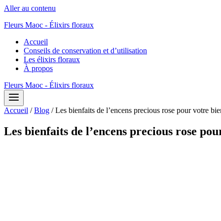
Aller au contenu
Fleurs Maoc - Élixirs floraux
Accueil
Conseils de conservation et d’utilisation
Les élixirs floraux
À propos
Fleurs Maoc - Élixirs floraux
Accueil
/
Blog
/
Les bienfaits de l’encens precious rose pour votre bie
Les bienfaits de l’encens precious rose pou