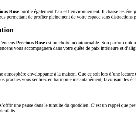
ious Rose
purifie également l’air et l’environnement. Il chasse les éne
ous permettant de profiter pleinement de votre espace sans distractions p
ation
 l’encens
Precious Rose
est un choix incontournable. Son parfum unique s
encens vous accompagnera dans votre quête de paix intérieure et d’alig
e atmosphère enveloppante à la maison. Que ce soit lors d’une lecture tr
vos proches vous sentirez en harmonie instantanément, favorisant les éch
i s’offrir une pause dans le tumulte du quotidien. C’est un rappel que pr
ienfaits.