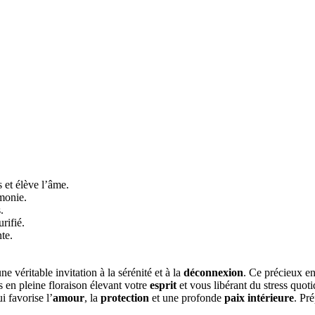
s et élève l’âme.
monie.
.
rifié.
te.
une véritable invitation à la sérénité et à la
déconnexion
. Ce précieux e
s en pleine floraison élevant votre
esprit
et vous libérant du stress quot
 favorise l’
amour
, la
protection
et une profonde
paix intérieure
. Pr