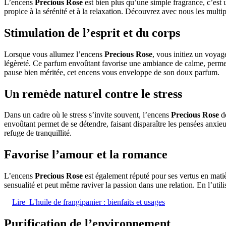
L’encens
Precious Rose
est bien plus qu’une simple fragrance, c’est 
propice à la sérénité et à la relaxation. Découvrez avec nous les multi
Stimulation de l’esprit et du corps
Lorsque vous allumez l’encens
Precious Rose
, vous initiez un voyage
légèreté. Ce parfum envoûtant favorise une ambiance de calme, permet
pause bien méritée, cet encens vous enveloppe de son doux parfum.
Un remède naturel contre le stress
Dans un cadre où le stress s’invite souvent, l’encens
Precious Rose
de
envoûtant permet de se détendre, faisant disparaître les pensées anxie
refuge de tranquillité.
Favorise l’amour et la romance
L’encens
Precious Rose
est également réputé pour ses vertus en matièr
sensualité et peut même raviver la passion dans une relation. En l’util
Lire
L'huile de frangipanier : bienfaits et usages
Purification de l’environnement