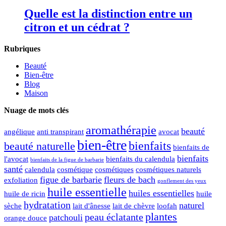
Quelle est la distinction entre un
citron et un cédrat ?
Rubriques
Beauté
Bien-être
Blog
Maison
Nuage de mots clés
aromathérapie
beauté
angélique
anti transpirant
avocat
bien-être
bienfaits
beauté naturelle
bienfaits de
bienfaits
l'avocat
bienfaits du calendula
bienfaits de la figue de barbarie
santé
calendula
cosmétique
cosmétiques
cosmétiques naturels
figue de barbarie
fleurs de bach
exfoliation
gonflement des yeux
huile essentielle
huiles essentielles
huile de ricin
huile
hydratation
naturel
sèche
lait d'ânesse
lait de chèvre
loofah
plantes
peau éclatante
patchouli
orange douce