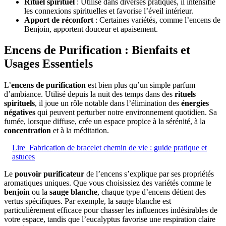
Rituel spirituel
: Utilisé dans diverses pratiques, il intensifie
les connexions spirituelles et favorise l’éveil intérieur.
Apport de réconfort
: Certaines variétés, comme l’encens de
Benjoin, apportent douceur et apaisement.
Encens de Purification : Bienfaits et
Usages Essentiels
L’
encens de purification
est bien plus qu’un simple parfum
d’ambiance. Utilisé depuis la nuit des temps dans des
rituels
spirituels
, il joue un rôle notable dans l’élimination des
énergies
négatives
qui peuvent perturber notre environnement quotidien. Sa
fumée, lorsque diffuse, crée un espace propice à la sérénité, à la
concentration
et à la méditation.
Lire
Fabrication de bracelet chemin de vie : guide pratique et
astuces
Le
pouvoir purificateur
de l’encens s’explique par ses propriétés
aromatiques uniques. Que vous choisissiez des variétés comme le
benjoin
ou la
sauge blanche
, chaque type d’encens détient des
vertus spécifiques. Par exemple, la sauge blanche est
particulièrement efficace pour chasser les influences indésirables de
votre espace, tandis que l’eucalyptus favorise une respiration claire