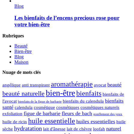
Blog
Les bienfaits de l’encens precious rose pour
votre bien-être
Rubriques
Beauté
Bien-être
Blog
Maison
Nuage de mots clés
aromathérapie
beauté
angélique
anti transpirant
avocat
bien-être
bienfaits
beauté naturelle
bienfaits de
bienfaits
l'avocat
bienfaits du calendula
bienfaits de la figue de barbarie
santé
calendula
cosmétique
cosmétiques
cosmétiques naturels
figue de barbarie
fleurs de bach
exfoliation
gonflement des yeux
huile essentielle
huiles essentielles
huile de ricin
huile
hydratation
naturel
sèche
lait d'ânesse
lait de chèvre
loofah