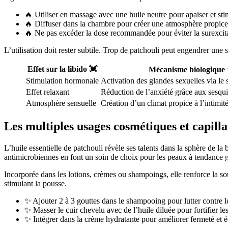
🔥 Utiliser en massage avec une huile neutre pour apaiser et sti
🔥 Diffuser dans la chambre pour créer une atmosphère propice à
🔥 Ne pas excéder la dose recommandée pour éviter la surexcita
L’utilisation doit rester subtile. Trop de patchouli peut engendrer une
Effet sur la libido 💓
Mécanisme biologique 
Stimulation hormonale
Activation des glandes sexuelles via le
Effet relaxant
Réduction de l’anxiété grâce aux sesqu
Atmosphère sensuelle
Création d’un climat propice à l’intimit
Les multiples usages cosmétiques et capilla
L’huile essentielle de patchouli révèle ses talents dans la sphère de la
antimicrobiennes en font un soin de choix pour les peaux à tendance g
Incorporée dans les lotions, crèmes ou shampoings, elle renforce la sou
stimulant la pousse.
✨ Ajouter 2 à 3 gouttes dans le shampooing pour lutter contre le
✨ Masser le cuir chevelu avec de l’huile diluée pour fortifier les
✨ Intégrer dans la crème hydratante pour améliorer fermeté et éc