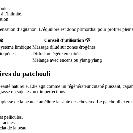
muler.
 l’intimité.
tion.
 sensation d’agitation. L’équilibre est donc primordial pour profiter ple
Conseil d’utilisation 💡
⚙️
 système limbique
Massage dilué sur zones érogènes
iterpènes
Diffusion légère en soirée
é
Mélange avec encens ou ylang-ylang
ires du patchouli
 beauté naturelle. Elle agit comme un régénérateur cutané puissant, capabl
rasse ou sujettes aux imperfections.
plesse de la peau et améliore la santé des cheveux. Le patchouli exerce u
s pellicules.
 racines.
lat de la peau.