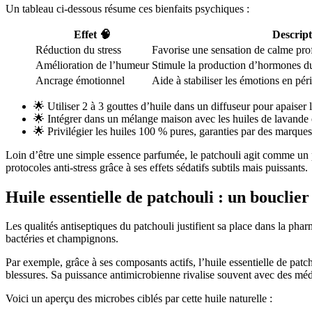
Un tableau ci-dessous résume ces bienfaits psychiques :
Effet 🧠
Descript
Réduction du stress
Favorise une sensation de calme prof
Amélioration de l’humeur
Stimule la production d’hormones du p
Ancrage émotionnel
Aide à stabiliser les émotions en pé
🌟 Utiliser 2 à 3 gouttes d’huile dans un diffuseur pour apaiser
🌟 Intégrer dans un mélange maison avec les huiles de lavande 
🌟 Privilégier les huiles 100 % pures, garanties par des marqu
Loin d’être une simple essence parfumée, le patchouli agit comme un 
protocoles anti-stress grâce à ses effets sédatifs subtils mais puissants.
Huile essentielle de patchouli : un bouclie
Les qualités antiseptiques du patchouli justifient sa place dans la ph
bactéries et champignons.
Par exemple, grâce à ses composants actifs, l’huile essentielle de pat
blessures. Sa puissance antimicrobienne rivalise souvent avec des méd
Voici un aperçu des microbes ciblés par cette huile naturelle :