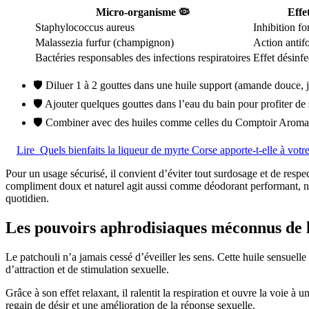
Micro-organisme 🦠
Effe
Staphylococcus aureus
Inhibition fo
Malassezia furfur (champignon)
Action antif
Bactéries responsables des infections respiratoires
Effet désinf
🛡️ Diluer 1 à 2 gouttes dans une huile support (amande douce, j
🛡️ Ajouter quelques gouttes dans l’eau du bain pour profiter de s
🛡️ Combiner avec des huiles comme celles du Comptoir Aroma 
Lire
Quels bienfaits la liqueur de myrte Corse apporte-t-elle à votre
Pour un usage sécurisé, il convient d’éviter tout surdosage et de re
compliment doux et naturel agit aussi comme déodorant performant, neut
quotidien.
Les pouvoirs aphrodisiaques méconnus de l’
Le patchouli n’a jamais cessé d’éveiller les sens. Cette huile sensuelle
d’attraction et de stimulation sexuelle.
Grâce à son effet relaxant, il ralentit la respiration et ouvre la voie à
regain de désir et une amélioration de la réponse sexuelle.