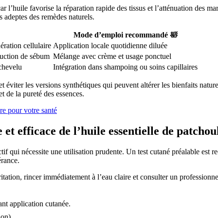
ar l’huile favorise la réparation rapide des tissus et l’atténuation des m
 adeptes des remèdes naturels.
Mode d’emploi recommandé 🛀
ération cellulaire
Application locale quotidienne diluée
oduction de sébum
Mélange avec crème et usage ponctuel
 chevelu
Intégration dans shampoing ou soins capillaires
us et éviter les versions synthétiques qui peuvent altérer les bienfaits
t de la pureté des essences.
ère pour votre santé
et efficace de l’huile essentielle de patchou
ctif qui nécessite une utilisation prudente. Un test cutané préalable est
érance.
itation, rincer immédiatement à l’eau claire et consulter un professionne
ant application cutanée.
ion).