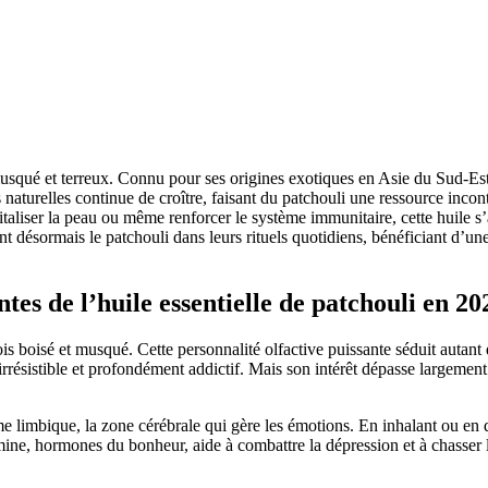
usqué et terreux. Connu pour ses origines exotiques en Asie du Sud-Est,
 naturelles continue de croître, faisant du patchouli une ressource inco
revitaliser la peau ou même renforcer le système immunitaire, cette hui
ésormais le patchouli dans leurs rituels quotidiens, bénéficiant d’une e
tes de l’huile essentielle de patchouli en 20
ois boisé et musqué. Cette personnalité olfactive puissante séduit autant 
résistible et profondément addictif. Mais son intérêt dépasse largement l’
e limbique, la zone cérébrale qui gère les émotions. En inhalant ou en di
ine, hormones du bonheur, aide à combattre la dépression et à chasser les