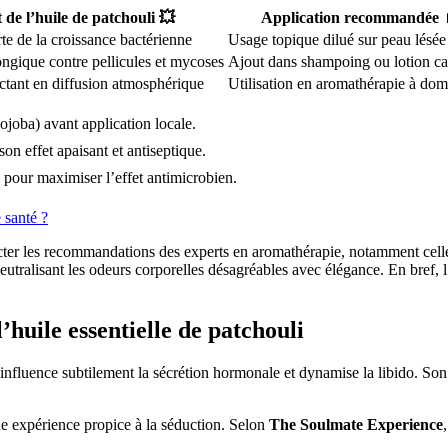
t de l’huile de patchouli 💥
Application recommandée 
rte de la croissance bactérienne
Usage topique dilué sur peau lésée
ongique contre pellicules et mycoses
Ajout dans shampoing ou lotion cap
ectant en diffusion atmosphérique
Utilisation en aromathérapie à dom
ojoba) avant application locale.
on effet apaisant et antiseptique.
pour maximiser l’effet antimicrobien.
 santé ?
specter les recommandations des experts en aromathérapie, notamment cel
ralisant les odeurs corporelles désagréables avec élégance. En bref, l’
huile essentielle de patchouli
 influence subtilement la sécrétion hormonale et dynamise la libido. Son h
 une expérience propice à la séduction. Selon
The Soulmate Experience