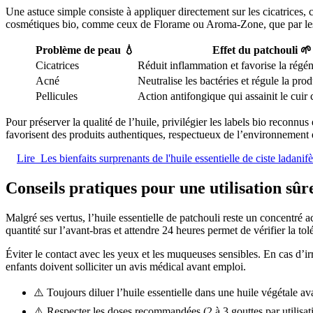
Une astuce simple consiste à appliquer directement sur les cicatrices, c
cosmétiques bio, comme ceux de Florame ou Aroma-Zone, que par les
Problème de peau 💧
Effet du patchouli 🌱
Cicatrices
Réduit inflammation et favorise la régén
Acné
Neutralise les bactéries et régule la pr
Pellicules
Action antifongique qui assainit le cuir
Pour préserver la qualité de l’huile, privilégier les labels bio reconn
favorisent des produits authentiques, respectueux de l’environnement e
Lire
Les bienfaits surprenants de l'huile essentielle de ciste ladanif
Conseils pratiques pour une utilisation sûre 
Malgré ses vertus, l’huile essentielle de patchouli reste un concentré a
quantité sur l’avant-bras et attendre 24 heures permet de vérifier la tol
Éviter le contact avec les yeux et les muqueuses sensibles. En cas d’irr
enfants doivent solliciter un avis médical avant emploi.
⚠️ Toujours diluer l’huile essentielle dans une huile végétale av
⚠️ Respecter les doses recommandées (2 à 3 gouttes par utilisat